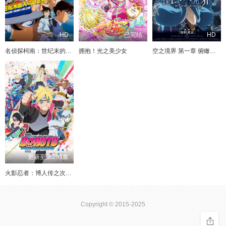
第976集
第975集
第974集
第973集
第1142集
迅雷下载
直接下载
第972集
第971集
第970集
第969集
HD
已完结
HD
第1141集
迅雷下载
直接下载
名侦探柯南：世纪末的魔术师
拥抱！光之美少女
空之境界 第一章 俯瞰风景
第968集
第967集
第966集
第965集
第1140集
迅雷下载
直接下载
第964集
第963集
第962集
第961集
第1139集
迅雷下载
直接下载
第960集
第959集
第958集
第957集
第956集
第955集
第954集
第953集
第1138集
迅雷下载
直接下载
第952集
第951集
第950集
第949集
第1137集
迅雷下载
直接下载
第948集
第947集
第946集
第945集
第1136集
更新至第293集
迅雷下载
直接下载
第944集
第943集
第942集
第941集
火影忍者：博人传之次世代继承者
第1135集
迅雷下载
直接下载
第940集
第939集
第938集
第937集
第1134集
迅雷下载
直接下载
Copyright © 2015-2025
第936集
第935集
第934集
第933集
第1133集
第932集
第931集
第930集
第929集
迅雷下载
直接下载