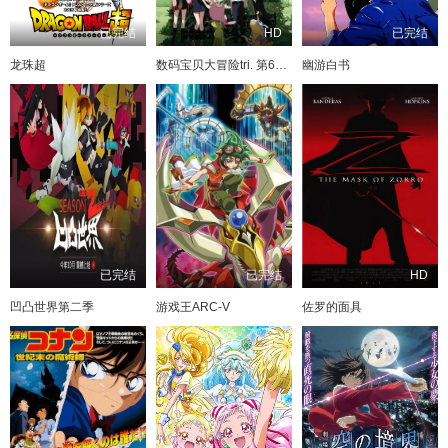
第1024集
第1023集
第1022集
第1021集
已完结
HD
已完结
第1152集
迅雷下载
直接下载
第1020集
第1019集
第1018集
第1017集
龙珠超
数码宝贝大冒险tri. 第6章：我们的未来
幽游白书
第1151集
迅雷下载
直接下载
第1016集
第1015集
第1014集
第1013集
第1150集
迅雷下载
直接下载
第1012集
第1011集
第1010集
第1009集
第1008集
第1007集
第1006集
第1005集
第1149集
迅雷下载
直接下载
第1004集
第1003集
第1002集
第1001集
第1148集
迅雷下载
直接下载
第1000集
第999集
第998集
第997集
第1147集
迅雷下载
直接下载
已完结
已完结
HD
第996集
第995集
第994集
第993集
凹凸世界第二季
游戏王ARC-V
佐罗的面具
第1146集
迅雷下载
直接下载
第992集
第991集
第990集
第989集
第1145集
迅雷下载
直接下载
第988集
第987集
第986集
第985集
第1144集
第984集
第983集
第982集
第981集
迅雷下载
直接下载
第980集
第979集
第978集
第977集
第1143集
迅雷下载
直接下载