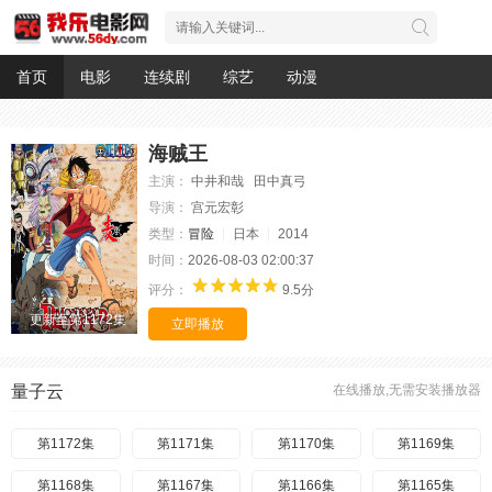
首页
电影
连续剧
综艺
动漫
海贼王
主演：
中井和哉 田中真弓
导演：
宫元宏彰
类型：
冒险
日本
2014
时间：
2026-08-03 02:00:37
评分：
9.5分
更新至第1172集
立即播放
量子云
在线播放,无需安装播放器
第1172集
第1171集
第1170集
第1169集
第1168集
第1167集
第1166集
第1165集