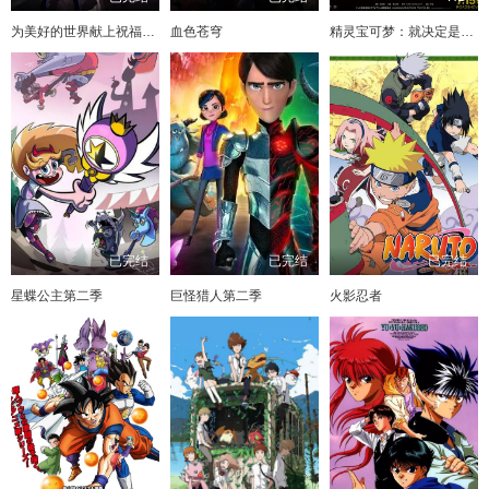
第1072集
第1071集
第1070集
第1069集
为美好的世界献上祝福第二季
血色苍穹
精灵宝可梦：就决定是你了
第1160集
迅雷下载
直接下载
第1068集
第1067集
第1066集
第1065集
第1159集
迅雷下载
直接下载
第1064集
第1063集
第1062集
第1061集
第1060集
第1059集
第1058集
第1057集
第1158集
迅雷下载
直接下载
第1056集
第1055集
第1054集
第1053集
第1157集
迅雷下载
直接下载
第1052集
第1051集
第1050集
第1049集
第1156集
迅雷下载
直接下载
第1048集
第1047集
第1046集
第1045集
已完结
已完结
已完结
第211集
迅雷下载
直接下载
星蝶公主第二季
巨怪猎人第二季
火影忍者
第1044集
第1043集
第1042集
第1041集
第210集
迅雷下载
直接下载
第1040集
第1039集
第1038集
第1037集
第1155集
第1036集
第1035集
第1034集
迅雷下载
直接下载
第1033集
第1032集
第1031集
第1030集
第1029集
第1154集
迅雷下载
直接下载
第1028集
第1027集
第1026集
第1025集
第1153集
迅雷下载
直接下载