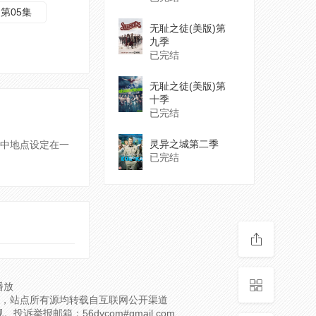
第05集
无耻之徒(美版)第
九季
已完结
无耻之徒(美版)第
十季
已完结
灵异之城第二季
执笔，剧中地点设定在一
已完结
播放
，站点所有源均转载自互联网公开渠道
邮箱：56dycom#gmail.com