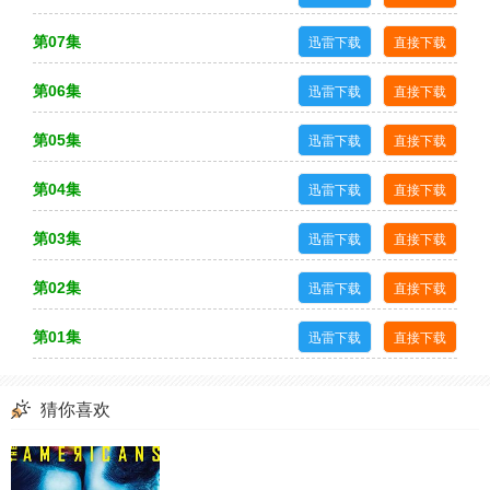
第07集
迅雷下载
直接下载
第06集
迅雷下载
直接下载
第05集
迅雷下载
直接下载
第04集
迅雷下载
直接下载
第03集
迅雷下载
直接下载
第02集
迅雷下载
直接下载
第01集
迅雷下载
直接下载
猜你喜欢