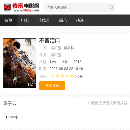
首页
电影
连续剧
综艺
动漫
不留活口
主演：
冯芷墨 褚会林
导演：
冯芷墨
类型：
动作
大陆
2018
时间：
2026-06-08 22:18:49
评分：
0.0分
HD
立即播放
量子云
在线播放,无需安装播放器
HD中字