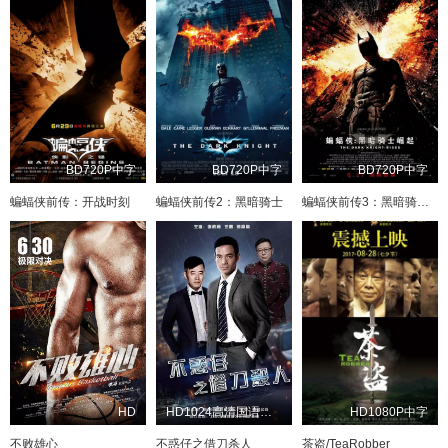
BD720P中字
BD720P中字
BD720P中字
蝙蝠侠前传：开战时刻
蝙蝠侠前传2：黑暗骑士
蝙蝠侠前传3：黑暗骑士崛起
HD
HD1024高清国语中字版
HD1080P中字
不败雄心
不惑仔之借刀杀人
茶盗/TeaRobber