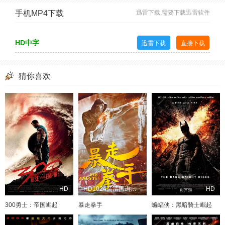
手机MP4下载
迅雷下载,需要下载迅雷软件
HD中字
迅雷下载
直接下载
猜你喜欢
HD
HD1024高清国语中字版
HD
300勇士：帝国崛起
暴走拳手
蝙蝠侠：黑暗骑士崛起