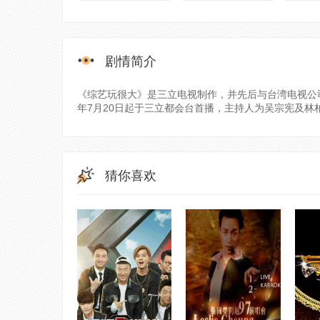
剧情简介
《综艺玩很大》是三立电视制作，并先后与台湾电视公司、
年7月20日起于三立都会台首播，主持人为吴宗宪及林柏升(K
猜你喜欢