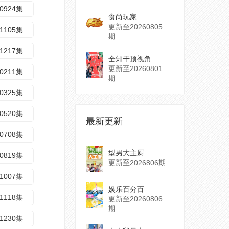
0924集
食尚玩家
更新至20260805
1105集
期
1217集
全知干预视角
更新至20260801
0211集
期
0325集
0520集
最新更新
0708集
型男大主厨
0819集
更新至2026806期
1007集
娱乐百分百
1118集
更新至20260806
期
1230集