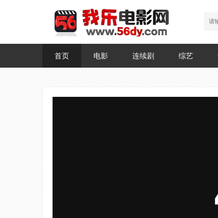
首页
电影
连续剧
综艺