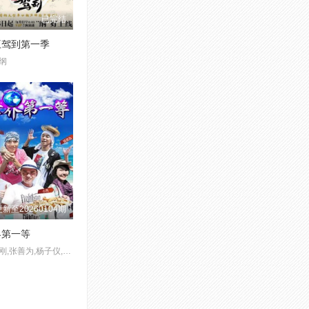
已完结
王驾到第一季
纲
更新至20260104期
界第一等
唐振刚,张善为,杨子仪,小马,巴钰,阿布