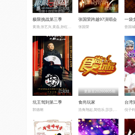
已完结
已完结
极限挑战第三季
张国荣跨越97演唱会
一袋
黄渤,张艺兴,黄磊,孙红雷,罗志祥,王迅
张国荣
曾国城
已完结
更新至20260805期
坑王驾到第二季
食尚玩家
台湾
郭德纲
浩角翔起,简恺乐,莎莎,颜永烈
倪子钧