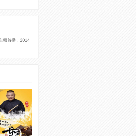
频首播，2014