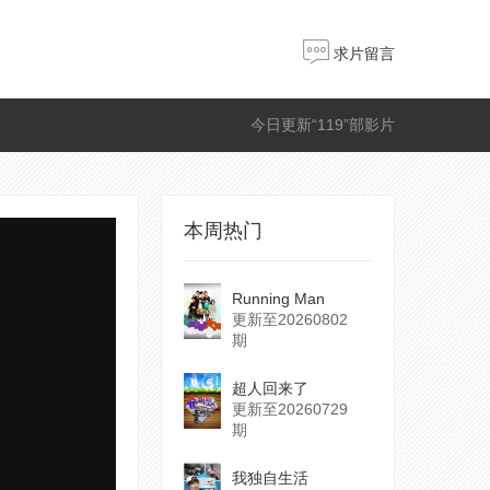
求片留言
今日更新“119”部影片
本周热门
Running Man
更新至20260802
期
超人回来了
更新至20260729
期
我独自生活