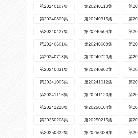
第20240107集
第20240113集
第20
第20240309集
第20240315集
第20
第20240427集
第20240504集
第20
第20240601集
第20240608集
第20
第20240713集
第20240720集
第20
第20240831集
第20240902集
第20
第20241005集
第20241012集
第20
第20241116集
第20241123集
第20
第20241228集
第20250104集
第20
第20250208集
第20250215集
第20
第20250322集
第20250329集
第20