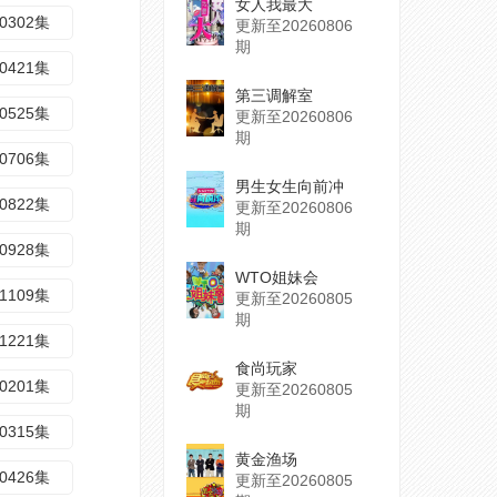
女人我最大
0302集
更新至20260806
期
0421集
第三调解室
0525集
更新至20260806
期
0706集
男生女生向前冲
0822集
更新至20260806
期
0928集
WTO姐妹会
1109集
更新至20260805
期
1221集
食尚玩家
0201集
更新至20260805
期
0315集
黄金渔场
0426集
更新至20260805