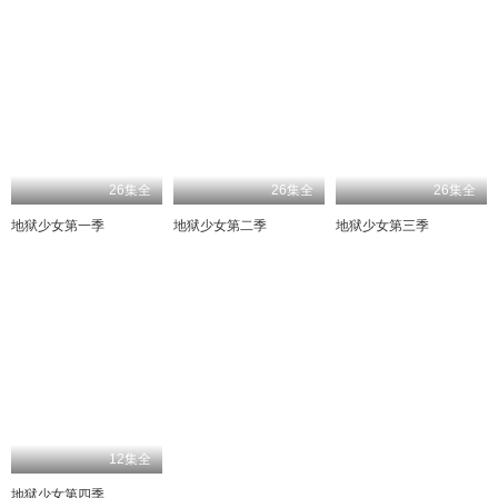
26集全
26集全
26集全
地狱少女第一季
地狱少女第二季
地狱少女第三季
12集全
地狱少女第四季