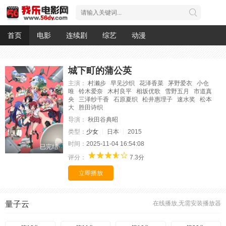
首页
电影
连续剧
综艺
动漫
城下町的蒲公英
主演：
村濑步 早见沙织 花泽香菜 茅野爱衣 小仓
唯 铃木爱奈 木村良平 相坂优歌 雪野五月 市道真
央 三泽纱千香 石原夏织 松井惠理子 速水奖 松本
大 胜田诗织
导演：
秋田谷典昭
类型：
少女
日本
2015
时间：
2025-11-04 16:54:08
已完结
评分：
7.3分
立即播放
量子云
在线播放,无需安装播放器