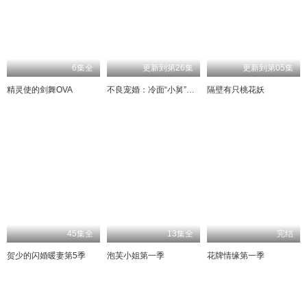
6集全
更新到第26集
更新到第05集
精灵使的剑舞OVA
不良宠婚：冷面“小舅”等等我
隔壁有只桃花妖
45集全
13集全
完结
贺少的闪婚暖妻第5季
泡芙小姐第一季
花牌情缘第一季