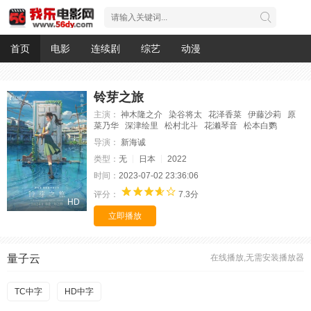
首页
电影
连续剧
综艺
动漫
铃芽之旅
主演：
神木隆之介 染谷将太 花泽香菜 伊藤沙莉 原
菜乃华 深津绘里 松村北斗 花濑琴音 松本白鹦
导演：
新海诚
类型：
无
日本
2022
时间：
2023-07-02 23:36:06
评分：
7.3分
HD
立即播放
量子云
在线播放,无需安装播放器
TC中字
HD中字