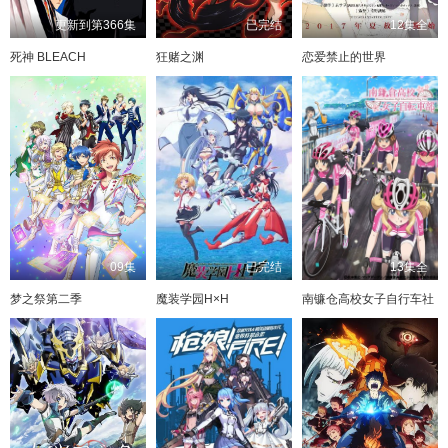
更新到第366集
已完结
12集全
死神 BLEACH
狂赌之渊
恋爱禁止的世界
09集
已完结
13集全
梦之祭第二季
魔装学园H×H
南镰仓高校女子自行车社