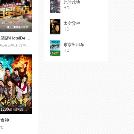
此时此地
HD
太空异种
HD1080P中字
HD
百星酒店/HotelDeluxe
东京出租车
郑中基,黄百鸣,杜汶泽,吴君如,毛舜筠
HD
HD1280高清国语中字版
话食神
伟