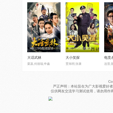
HD1280高清国语中字版
BD1280高清国语中字版
大话武林
大小笑探
电竞
栗菡,何德瑞,申鑫
贾旭明,张康
连晋,
Co
严正声明：本站旨在为广大影视爱好者
仅供网友交流学习测试使用，请勿用作商业