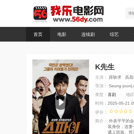
首页
电影
连续剧
综艺
K先生
主演：
薛耿求 高昌
导演：
Seung-joonL
类型：
喜剧
地
时间：
2025-05-21 0
评分：
简介：
外表平平的金
装身份，连妻
通上班族。哲