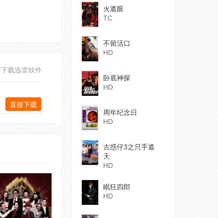
火遮眼
TC
不留活口
HD
要下载迅雷软件
卧底神探
HD
直接下载
周年纪念日
HD
古惑仔3之只手遮
天
HD
眠狂四郎
HD