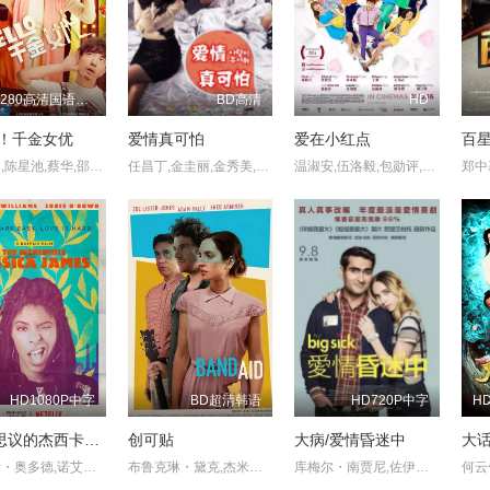
HD1280高清国语中字版
BD高清
HD
lo！千金女优
爱情真可怕
爱在小红点
王艾琳,陈星池,蔡华,邵晓江
任昌丁,金圭丽,金秀美,金太勋
温淑安,伍洛毅,包勋评,陈启全,洪子惠
HD1080P中字
BD超清韩语
HD720P中字
不可思议的杰西卡・詹姆斯
创可贴
大病/爱情昏迷中
大
克里斯・奥多德,诺艾尔・维尔斯,梅根・凯驰,杰西卡・威廉姆斯,EvanderDuckJr.
布鲁克琳・黛克,杰米・钟,佐伊・利斯特・琼斯,科林・汉克斯,埃瑞恩・海耶斯
库梅尔・南贾尼,佐伊・卡赞,霍利・亨特,雷・罗马诺,阿努潘・凯尔
何云