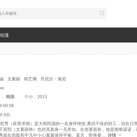
动漫
锡 文素丽 韩艺璃 丹尼尔・海尼
ee
区：
韩国
年份：
2013
9:00:06
0.0分
哲秀（薛景求饰）是大韩民国的一名身怀绝技,勇武干练的特工，但在日
子英熙（文素丽饰）也对其真身一无所知。在老婆面前，他是唯唯诺诺，
秀就在危险和平凡中小心翼翼保持平衡。某天，即将参....
详情