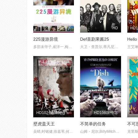
BD中字
HD
225漫游异境
Def喜剧果酱25
Hel
多部未华子,崔洋一,梅g昌代,田中要次,石田惠理
大卫・查普尔,蒂凡尼・哈迪斯,史蒂夫・哈维,比尔・贝拉米,BruceBruce
HD1024高清国语中字版
HD1080P中字
壁虎盖天王
不简单的任务
吴晴,时铭健,徐嘉苇,何云伟
山姆・尼尔,BillyMitchell,RozHammond