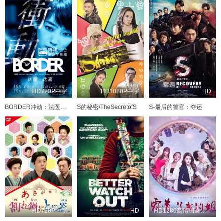
HD720P中字
HD1080P中字
HD
BORDER冲动：法医比嘉美香【后篇】
S的秘密/TheSecretofS
S-最后的警官：夺还
HD720P中字
HD
HD1280高清国语中字版