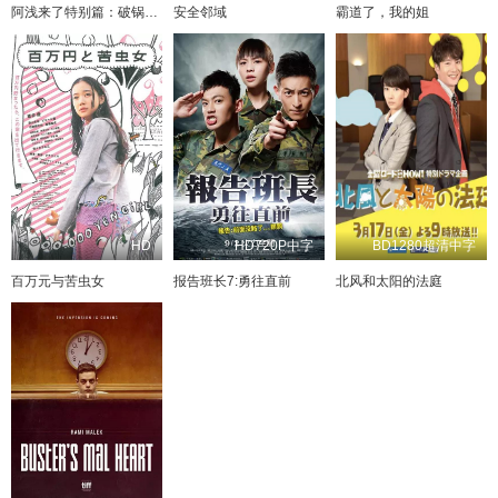
阿浅来了特别篇：破锅配烂盖
安全邻域
霸道了，我的姐
HD
HD720P中字
BD1280超清中字
百万元与苦虫女
报告班长7:勇往直前
北风和太阳的法庭