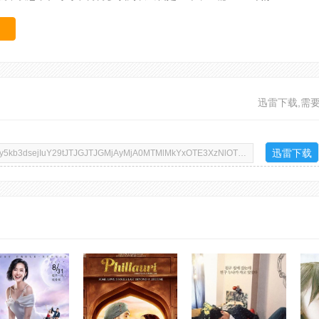
迅雷下载,需
迅雷下载