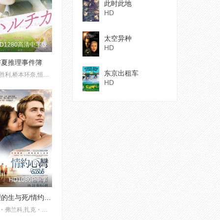
此时此地
HD
太空异种
BD1280高清中字版
HD
与夏推理事件簿
东京出租车
佐藤胜利,桥本环奈,恒松v里,清水寻也,前田航基
HD
HD1080P中字
查理的生与死/情约心湾
戴夫・弗兰科,扎克・埃夫隆,金・贝辛格,阿曼达・克鲁