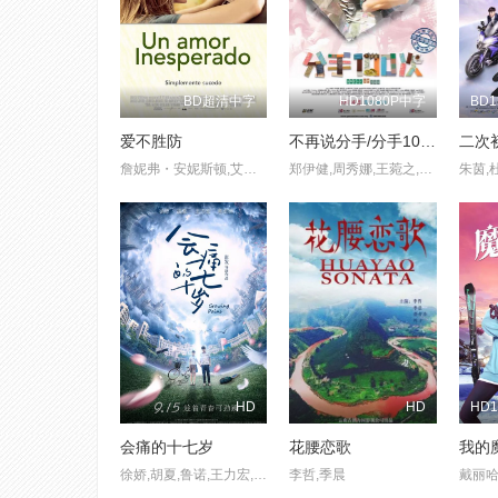
BD超清中字
HD1080P中字
爱不胜防
不再说分手/分手100次
二次
詹妮弗・安妮斯顿,艾伦・艾克哈特
郑伊健,周秀娜,王菀之,梁钊峰,吴崇铭
HD
HD
会痛的十七岁
花腰恋歌
我的
徐娇,胡夏,鲁诺,王力宏,蔡卓妍
李哲,季晨