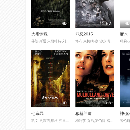
HD
HD
H
大宅惊魂
罪恶2015
麻木
莎朗·斯通,朱丽叶特·刘易斯,丹尼斯·奎德,斯蒂芬·多尔夫
塔布,康柯纳·森·沙尔玛,伊尔凡·可汗,内拉吉·卡比
HD
HD
七宗罪
穆赫兰道
神秘
凯文·史派西,摩根·弗里曼,布拉德·皮特,雷格·E·凯蒂,格温妮斯·帕特洛,安德鲁·凯文·沃克,约翰·卡西尼,李·厄米
梅利莎·乔治,罗伯特·福斯特,娜奥米·沃茨,贾斯汀·塞洛克斯,比利·雷·赛勒斯,马克·佩雷格里诺,劳拉·哈灵,安·米勒,斯科特·科菲,布兰特·布里斯科,凯瑟琳·汤,李·格兰特,查德·艾微特,丽塔·塔格特,詹姆斯·凯伦,洛里·海瑞,安哲罗·巴达拉曼提,迈克尔·德·巴雷斯,马库斯·格雷厄姆,丹·哈达亚,蒙蒂·蒙哥马利,迈克尔·J·安德森