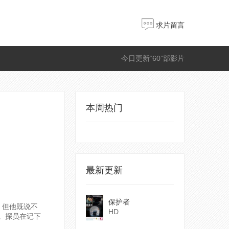
求片留言
今日更新“60”部影片
本周热门
最新更新
保护者
，但他既说不
HD
。探员在记下