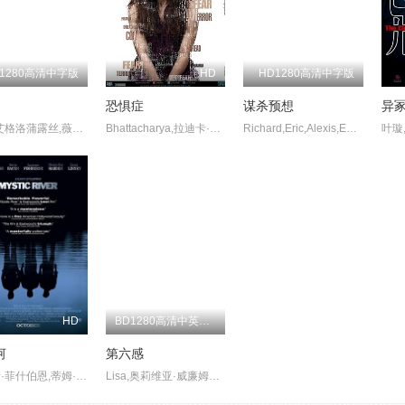
D1280高清中字版
HD
HD1280高清中字版
恐惧症
谋杀预想
异
玛莉·艾格洛蒲露丝,薇娜·苏德,保罗·麦克吉莱恩,柯林·坎宁安,吉米·巴姆博,阿莱克斯·潘诺维奇,吉娜·基亚雷利
Bhattacharya,拉迪卡·艾普特,Ankur,Vikal,Nivedita,Yashaswini,Dayama,Satyadeep,Misra
Richard,Eric,Alexis,Edward,Carmen,Ted,卡斯帕·凡·迪恩,凯文·韦恩,海莉·谢泼德,韦斯·拉姆齐,肖恩·克里斯汀,Monnie,Rooney,Colley,Kahl
HD
BD1280高清中英双字版
河
第六感
劳伦斯·菲什伯恩,蒂姆·罗宾斯,凯文·贝肯,劳拉·琳妮,埃米·罗森,马西娅·盖伊·哈登,西恩·潘
Lisa,奥莉维亚·威廉姆斯,布鲁斯·威利斯,托妮·科莱特,海利·乔·奥斯蒙,米莎·巴顿,唐尼·沃尔伯格,特拉沃·摩根,彼得·安东尼·唐伯蒂斯,格伦·菲茨杰拉德,Summerour,法尔德斯·巴姆,杰弗里·泽布尼斯