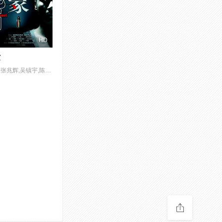
HD
冢
叶璇,张兆辉,吴镇宇,陈望华,杨旸,王延明,陈荣照