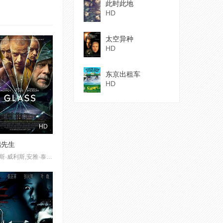
此时此地
HD
太空异种
HD
东京出租车
HD
HD
璃先生
布鲁斯·威利斯,安雅·泰勒-乔伊,塞缪尔·杰克逊,詹姆斯·麦卡沃伊