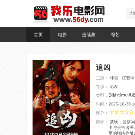
首页
电影
连续剧
综艺
追凶
主演：
林雪 江若琳
导演：
彭发
类型：
剧情
/
惊悚
/
悬
时间：
2025-10-30 1
评分：
简介：
某晚，警察局
出与受害者关
军的联络住址