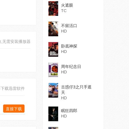
火遮眼
TC
不留活口
HD
放,无需安装播放器
卧底神探
HD
周年纪念日
HD
古惑仔3之只手遮
要下载迅雷软件
天
HD
直接下载
眠狂四郎
HD