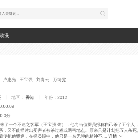
动漫
 卢惠光 王宝强 刘青云 万绮雯
疑
地区：
香港
年份：
2012
0:00:09
0.0分
来了一个不速之客军（王宝强 饰），他向当值探员报称自己杀了五个人
系，又不能描述出受害者被杀过程或遇害地点。原来只是计划把五人杀死
后便把他驱逐，在探员眼中，他只是一名无聊的精神不....
详情