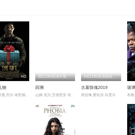
HD
BD1280高清中英双字版
HD1280高清国语中字版
礼物
回溯
古墓惊魂2019
玻
大卫·丹曼,乔尔·埃哲顿,丽贝卡·豪尔,杰森·贝特曼
山姆·尼尔,艾德里安·布洛迪,罗宾·麦克丽薇,布鲁斯·斯宾斯
简佳琳,萧钰洪,马雪沣