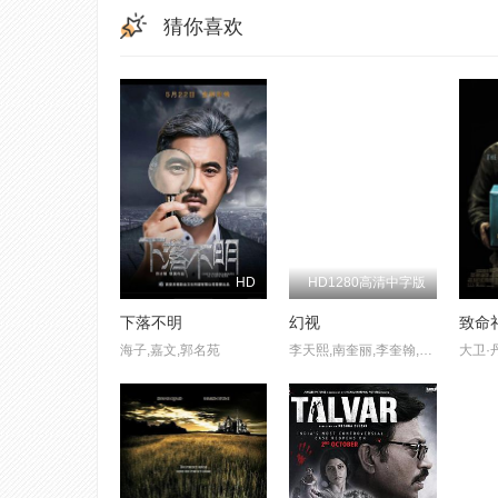
猜你喜欢
HD
HD1280高清中字版
下落不明
幻视
致命
海子,嘉文,郭名苑
李天熙,南奎丽,李奎翰,东铉培