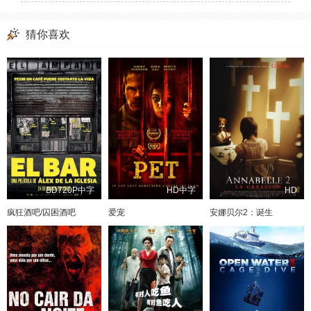
猜你喜欢
BD720P中字
HD中字
HD
疯狂酒吧/囚困酒吧
爱宠
安娜贝尔2：诞生