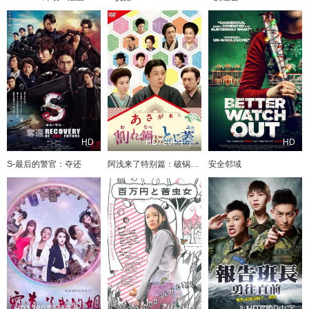
HD
HD720P中字
HD
S-最后的警官：夺还
阿浅来了特别篇：破锅配烂盖
安全邻域
HD1280高清国语中字版
HD
HD720P中字