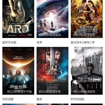
HD
HD1280高清国语中字版
HD1280高清国语中字版
超时空传输
海带
极乐快车2勇闯三界
BD1280高清中字版
BD1280高清中英双字版
HD1280高清国语中字版
异星觉醒
魔兽
时空特战队