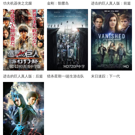
功夫机器侠之北腿
金刚：骷髅岛
进击的巨人真人版：前篇
BD1280高清中字版
HD720P中字
HD
进击的巨人真人版：后篇
猎杀星期一/超生游击队
末日迷踪：下一代