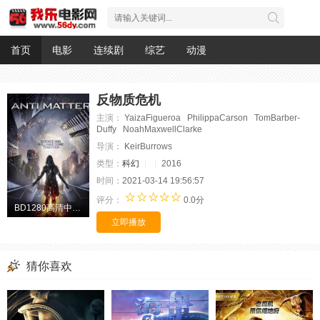
首页
电影
连续剧
综艺
动漫
反物质危机
主演：
YaizaFigueroa PhilippaCarson TomBarber-
Duffy NoahMaxwellClarke
导演：
KeirBurrows
类型：
科幻
2016
时间：
2021-03-14 19:56:57
评分：
0.0分
BD1280高清中字版
立即播放
猜你喜欢