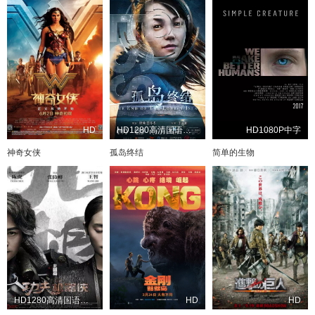
HD
HD1280高清国语中字版
HD1080P中字
神奇女侠
孤岛终结
简单的生物
HD1280高清国语中字版
HD
HD