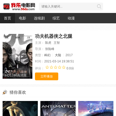
首页
电影
连续剧
综艺
动漫
功夫机器侠之北腿
主演：
陈虎 王智
导演：
张险峰
类型：
科幻
大陆
2017
时间：
2021-03-14 19:38:51
评分：
0.0分
HD1280高清国语中字版
立即播放
猜你喜欢