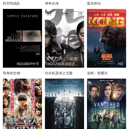
时空特战队
神奇女侠
孤岛终结
HD1080P中字
HD1280高清国语中字版
HD
简单的生物
功夫机器侠之北腿
金刚：骷髅岛