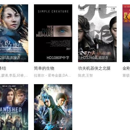
HD1280高清国语中字版
HD1080P中字
HD1280高清国语中字版
终结
简单的生物
功夫机器侠之北腿
金
田多多,廖浠,李磊,邱睿,杨蓝
拉塞尔・霍奇金森,DAngeloMidili,艾莉西亚・戴尔莫
陈虎,王智