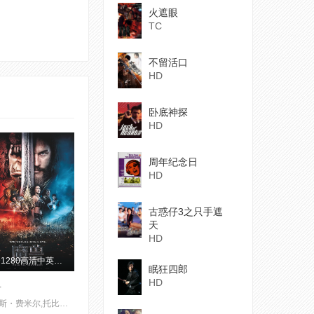
火遮眼
TC
不留活口
HD
卧底神探
HD
周年纪念日
HD
古惑仔3之只手遮
天
HD
BD1280高清中英双字版
眠狂四郎
HD
兽
崔维斯・费米尔,托比・凯贝尔,宝拉・巴顿