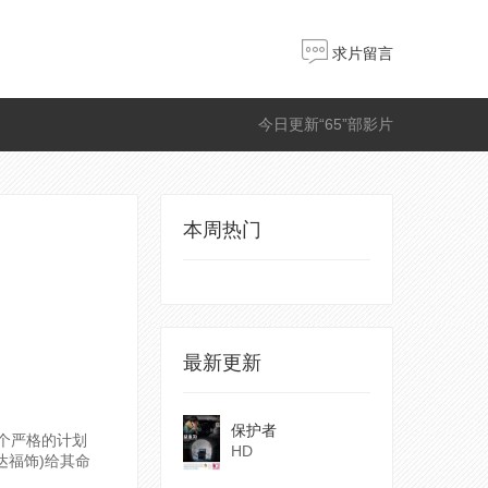
求片留言
今日更新“65”部影片
本周热门
最新更新
保护者
个严格的计划
HD
(达福饰)给其命