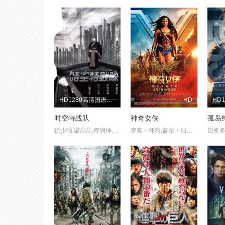
HD1280高清国语中字版
HD
时空特战队
神奇女侠
孤岛
徐少强,梁晶晶,程润坤,王昊,王洪千
罗宾・怀特,盖尔・加朵,克里斯・派恩,康妮・尼尔森,丹尼・赫斯顿