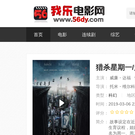
首页
电影
连续剧
综艺
猎杀星期一
主演：
威廉・达福 
导演：
托米・维尔科
类型：
科幻
地
时间：
2019-03-06 2
评分：
简介：
故事设定在近
生育议程，姐妹
名为周一、周二、