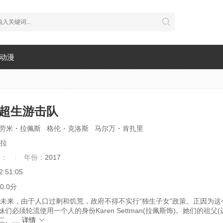
动漫
/超生游击队
劳米・拉佩斯 格伦・克洛斯 马尔万・肯扎里
拉
区：
年份：
2017
2:51:05
0.0分
未来，由于人口过剩和饥荒，政府不得不实行“独生子女”政策。正因为这
们必须轮流使用一个人的身份Karen Settman(拉佩斯饰)。她们的祖父
....
详情