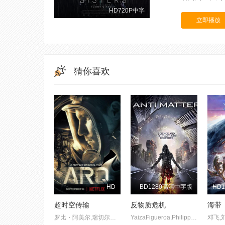
HD720P中字
立即播放
猜你喜欢
HD
BD1280高清中字版
超时空传输
反物质危机
海带
罗比・阿美尔,瑞切尔・泰勒,肖恩・本森,亚当・布切,坦图・卡丁诺
YaizaFigueroa,PhilippaCarson,TomBarber-Duffy,NoahMaxwellClarke
邓飞,刘