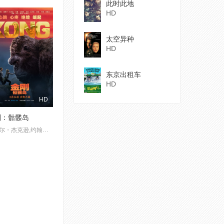
此时此地
HD
太空异种
HD
东京出租车
HD
HD
刚：骷髅岛
塞缪尔・杰克逊,约翰・古德曼,汤姆・希德勒斯顿,布丽・拉尔森