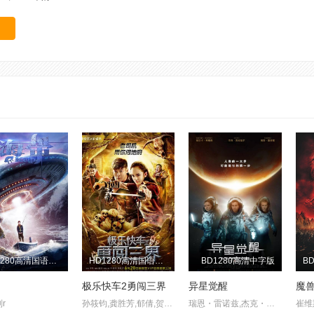
HD1280高清国语中字版
HD1280高清国语中字版
BD1280高清中字版
极乐快车2勇闯三界
异星觉醒
魔
r
孙筱钧,龚胜芳,郁倩,贺睿,黄慧君
瑞恩・雷诺兹,杰克・吉伦哈尔,丽贝卡・弗格森,真田广之,阿利安・巴克瑞