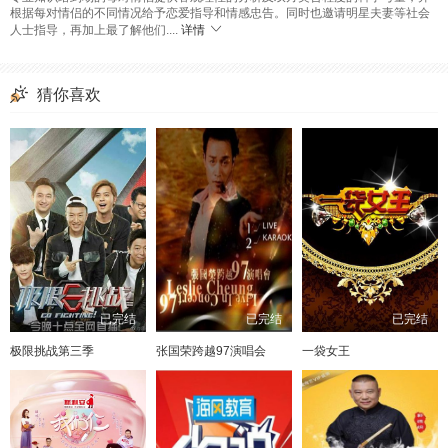
根据每对情侣的不同情况给予恋爱指导和情感忠告。同时也邀请明星夫妻等社会
人士指导，再加上最了解他们....
详情
猜你喜欢
已完结
已完结
已完结
极限挑战第三季
张国荣跨越97演唱会
一袋女王