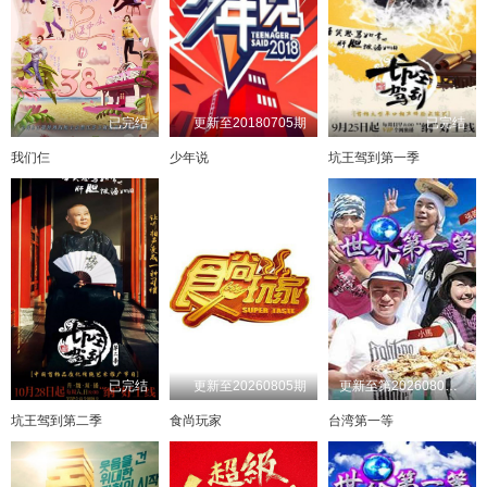
已完结
更新至20180705期
已完结
我们仨
少年说
坑王驾到第一季
已完结
更新至20260805期
更新至第20260802期
坑王驾到第二季
食尚玩家
台湾第一等