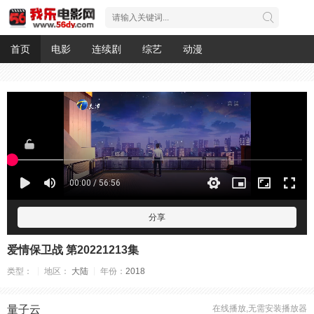
首页
电影
连续剧
综艺
动漫
分享
爱情保卫战 第20221213集
类型：
地区：
大陆
年份：
2018
量子云
在线播放,无需安装播放器