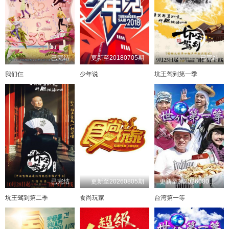
已完结
更新至20180705期
已完结
我们仨
少年说
坑王驾到第一季
已完结
更新至20260805期
更新至第20260802期
坑王驾到第二季
食尚玩家
台湾第一等