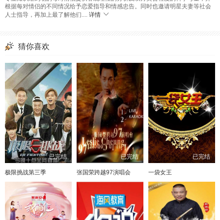
根据每对情侣的不同情况给予恋爱指导和情感忠告。同时也邀请明星夫妻等社会
人士指导，再加上最了解他们....
详情
猜你喜欢
已完结
已完结
已完结
极限挑战第三季
张国荣跨越97演唱会
一袋女王