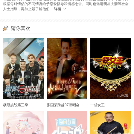
根据每对情侣的不同情况给予恋爱指导和情感忠告。同时也邀请明星夫妻等社会
人士指导，再加上最了解他们....
详情
猜你喜欢
已完结
已完结
已完结
极限挑战第三季
张国荣跨越97演唱会
一袋女王