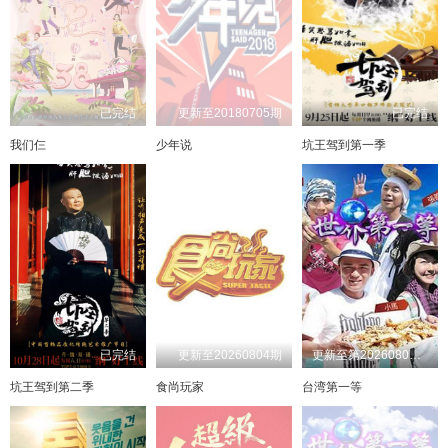
已完结
更新至20180705期
已完结
我们仨
少年说
坑王驾到第一季
已完结
更新至20260804期
更新至第20260802期
坑王驾到第二季
食尚玩家
台湾第一等