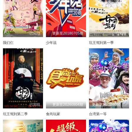
已完结
更新至20180705期
已完结
我们仨
少年说
坑王驾到第一季
已完结
更新至20260804期
更新至第20260802期
坑王驾到第二季
食尚玩家
台湾第一等