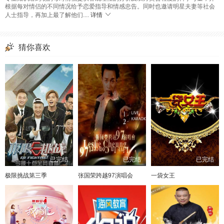
根据每对情侣的不同情况给予恋爱指导和情感忠告。同时也邀请明星夫妻等社会
人士指导，再加上最了解他们....
详情
猜你喜欢
已完结
已完结
已完结
极限挑战第三季
张国荣跨越97演唱会
一袋女王