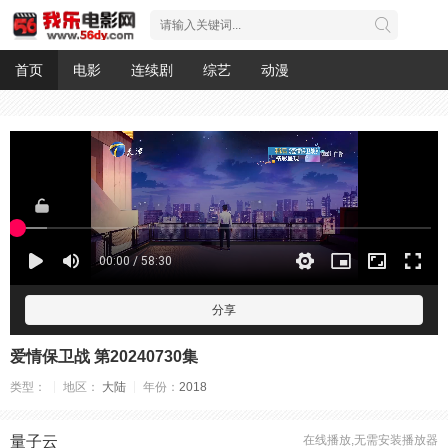
首页
电影
连续剧
综艺
动漫
分享
爱情保卫战 第20240730集
类型：
地区：
大陆
年份：
2018
量子云
在线播放,无需安装播放器