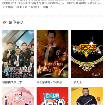
根据每对情侣的不同情况给予恋爱指导和情感忠告。同时也邀请明星夫妻等社会
人士指导，再加上最了解他们....
详情
猜你喜欢
已完结
已完结
已完结
极限挑战第三季
张国荣跨越97演唱会
一袋女王