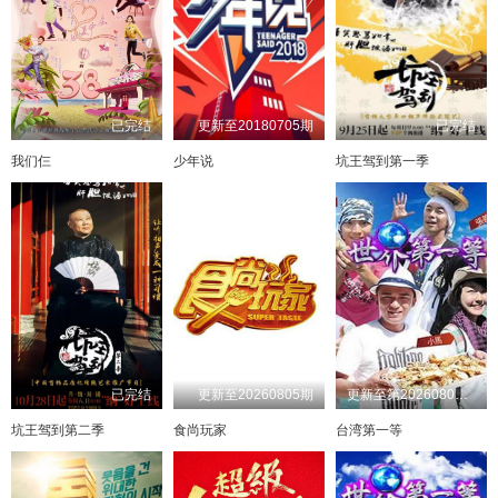
已完结
更新至20180705期
已完结
我们仨
少年说
坑王驾到第一季
已完结
更新至20260805期
更新至第20260802期
坑王驾到第二季
食尚玩家
台湾第一等