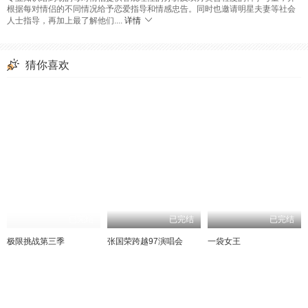
根据每对情侣的不同情况给予恋爱指导和情感忠告。同时也邀请明星夫妻等社会
人士指导，再加上最了解他们....
详情
猜你喜欢
已完结
已完结
已完结
极限挑战第三季
张国荣跨越97演唱会
一袋女王