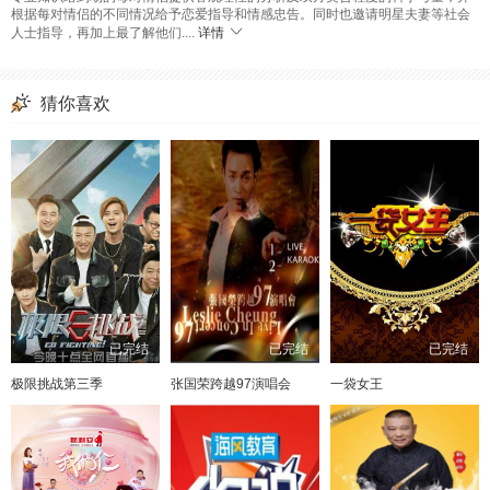
根据每对情侣的不同情况给予恋爱指导和情感忠告。同时也邀请明星夫妻等社会
人士指导，再加上最了解他们....
详情
猜你喜欢
已完结
已完结
已完结
极限挑战第三季
张国荣跨越97演唱会
一袋女王