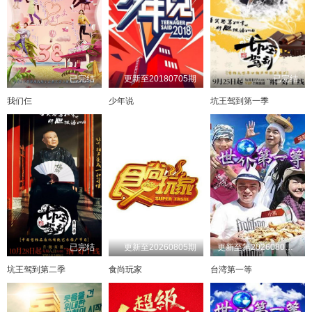
已完结
更新至20180705期
已完结
我们仨
少年说
坑王驾到第一季
已完结
更新至20260805期
更新至第20260802期
坑王驾到第二季
食尚玩家
台湾第一等